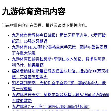
九游体育资讯内容
当前栏目内容正在整理，推荐阅读以下相关内容。
九游体育世界杯今日战报！葡萄牙死里逃生，C罗再破
纪录！16强双牙相遇
九游体育FIFA规则令英格兰束手无策，图赫尔警告墨西
哥存重大隐患
九游体育巴黎卖拉莫斯+李刚仁收入破亿，将求购阿克
利乌什、迪奥曼德
媒体曝纳格尔斯曼已辞去德国队帅位，接受约500万镑补
偿，克洛普有望救火
知名裁判安然：无论你喜不喜欢C罗，都必须承认，他
是一代楷模
九游体育德天空：纳格尔斯曼及其助教从德国足协获660
万欧遣散费
九游体育C罗回应“世界杯后退出国家队传闻”